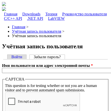
Перейти к основному содержанию
Главная
Downloads
Теория
Руководство пользователя
C/C++ API
.NET API
LabVIEW
Главное меню
Главная
>
Учётная запись пользователя
>
Вы здесь
Учётная запись пользователя
Учётная запись пользователя
Войти
Забыли пароль?
(активная вкладка)
Главные вкладки
Имя пользователя или адрес электронной почты
*
CAPTCHA
This question is for testing whether or not you are a human
visitor and to prevent automated spam submissions.