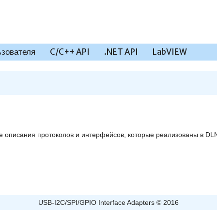
ьзователя
C/C++ API
.NET API
LabVIEW
е описания протоколов и интерфейсов, которые реализованы в DL
USB-I2C/SPI/GPIO Interface Adapters © 2016