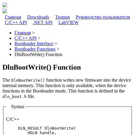
Перейти к основному содержанию
Главная
Downloads
Теория
Руководство пользователя
C/C++ API
.NET API
LabVIEW
Главное меню
Главная
>
C/C++ API
>
Вы здесь
Bootloader Interface
>
Bootloader Functions
>
DlnBootWrite() Function
DlnBootWrite() Function
The
function writes new firmware into the device
DlnBootWrite()
internal memory. This function is only available, when the device
functions in the Bootloader mode. This function is defined in the
file.
dln_boot.h
Syntax
C/C++
DLN_RESULT DlnBootWrite(

    HDLN handle,
