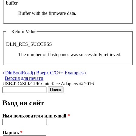
buffer
Buffer with the firmware data.
Return Value
DLN_RES_SUCCESS
The number of flash panes was successfully retrieved.
‹ DlnBootRead()
Вверх
C/C++ Examples ›
Версия для печати
USB-I2C/SPI/GPIO Interface Adapters © 2016
Поиск
Форма поиска
Вход на сайт
Имя пользователя или e-mail
*
Пароль
*