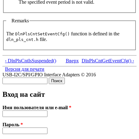
The specified event period is not valid.
Remarks
The
function is defined in the
DlnPlsCntSetEventCfg()
file.
dln_pls_cnt.h
‹ DlnPlsCntIsSuspended()
Вверх
DlnPlsCntGetEventCfg() ›
Версия для печати
USB-I2C/SPI/GPIO Interface Adapters © 2016
Поиск
Форма поиска
Вход на сайт
Имя пользователя или e-mail
*
Пароль
*