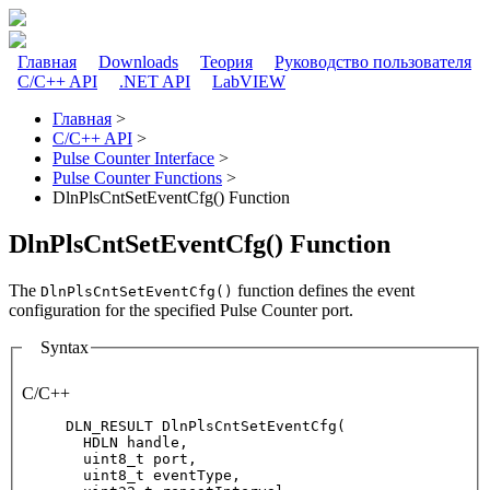
Перейти к основному содержанию
Главная
Downloads
Теория
Руководство пользователя
C/C++ API
.NET API
LabVIEW
Главное меню
Главная
>
C/C++ API
>
Вы здесь
Pulse Counter Interface
>
Pulse Counter Functions
>
DlnPlsCntSetEventCfg() Function
DlnPlsCntSetEventCfg() Function
The
function defines the event
DlnPlsCntSetEventCfg()
configuration for the specified Pulse Counter port.
Syntax
C/C++
DLN_RESULT DlnPlsCntSetEventCfg(

  HDLN handle, 

  uint8_t port, 

  uint8_t eventType, 
