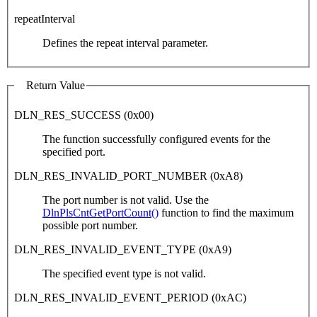
repeatInterval
Defines the repeat interval parameter.
Return Value
DLN_RES_SUCCESS (0x00)
The function successfully configured events for the
specified port.
DLN_RES_INVALID_PORT_NUMBER (0xA8)
The port number is not valid. Use the
DlnPlsCntGetPortCount()
function to find the maximum
possible port number.
DLN_RES_INVALID_EVENT_TYPE (0xA9)
The specified event type is not valid.
DLN_RES_INVALID_EVENT_PERIOD (0xAC)